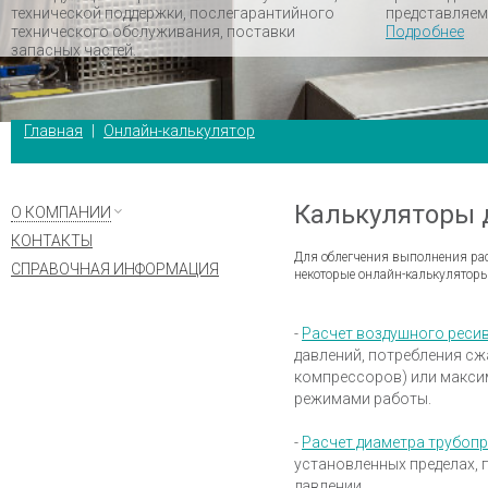
технической поддержки, послегарантийного
представляем
технического обслуживания, поставки
Подробнее
запасных частей.
Главная
|
Онлайн-калькулятор
Калькуляторы 
О КОМПАНИИ
КОНТАКТЫ
Для облегчения выполнения ра
СПРАВОЧНАЯ ИНФОРМАЦИЯ
некоторые онлайн-калькуляторы
-
Расчет воздушного реси
давлений, потребления сж
компрессоров) или макси
режимами работы.
-
Расчет диаметра трубоп
установленных пределах, 
давлении.