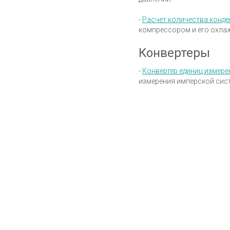
-
Расчет количества конде
компрессором и его охла
Конвертеры
-
Конвертер единиц измере
измерения имперской сист