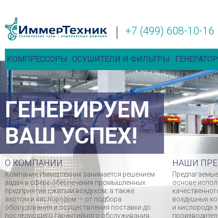
+7 (499) 608-10-16
КОМПРЕССОРЫ
ОСУШИТЕЛИ И ФИЛЬТРЫ
ГЕНЕРАТОР
ГЕНЕРИРУЕМ
ВАШ УСПЕХ!
О КОМПАНИИ
НАШИ ПР
Компания Иммертехник занимается решением
Предлагаемые
задач в сфере обеспечения промышленных
основе испол
предприятий сжатым воздухом, а также
качественног
азотом и кислородом — от подбора
воздушных ко
оборудования и осуществления поставки до
и кислорода 
последующего гарантийного обслуживания,
производител