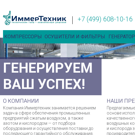
+7 (499) 608-10-16
КОМПРЕССОРЫ
ОСУШИТЕЛИ И ФИЛЬТРЫ
ГЕНЕРАТОР
ГЕНЕРИРУЕМ
ВАШ УСПЕХ!
О КОМПАНИИ
НАШИ ПР
Компания Иммертехник занимается решением
Предлагаемые
задач в сфере обеспечения промышленных
основе испол
предприятий сжатым воздухом, а также
качественног
азотом и кислородом — от подбора
воздушных ко
оборудования и осуществления поставки до
и кислорода 
последующего гарантийного обслуживания,
производител