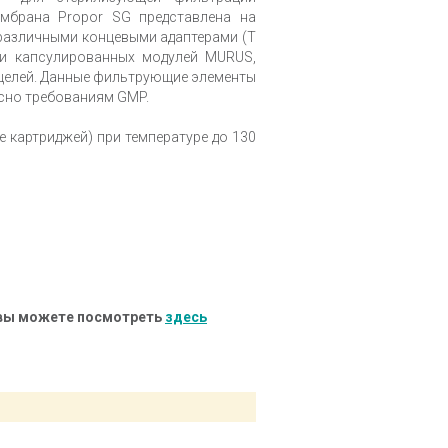
мбрана Propor SG представлена на
с различными концевыми адаптерами (T
P и капсулированных модулей MURUS,
 целей. Данные фильтрующие элементы
сно требованиям GMP.
е картриджей) при температуре до 130
 вы можете посмотреть
здесь