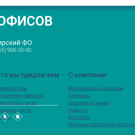
 ОФИСОВ
ирский ФО
65) 906-35-90
то мы предлагаем
О компании
омпрессоры
Информация о компании
сушители и фильтры
Партнеры
енераторы газов
Спецпредложения
апасные части
Новости
слуги
Контакты
Политика обработки персона