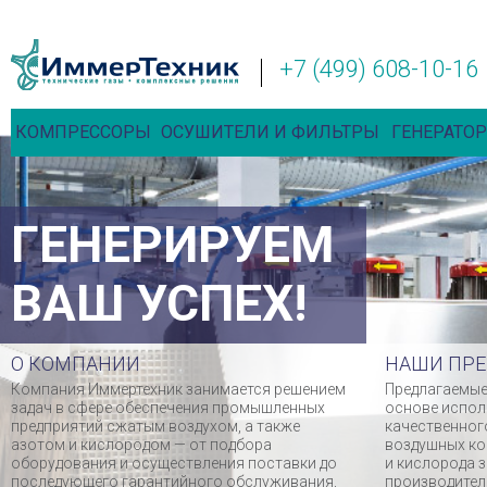
+7 (499) 608-10-16
КОМПРЕССОРЫ
ОСУШИТЕЛИ И ФИЛЬТРЫ
ГЕНЕРАТОР
ГЕНЕРИРУЕМ
ВАШ УСПЕХ!
О КОМПАНИИ
НАШИ ПР
Компания Иммертехник занимается решением
Предлагаемые
задач в сфере обеспечения промышленных
основе испол
предприятий сжатым воздухом, а также
качественног
азотом и кислородом — от подбора
воздушных ко
оборудования и осуществления поставки до
и кислорода 
последующего гарантийного обслуживания,
производител