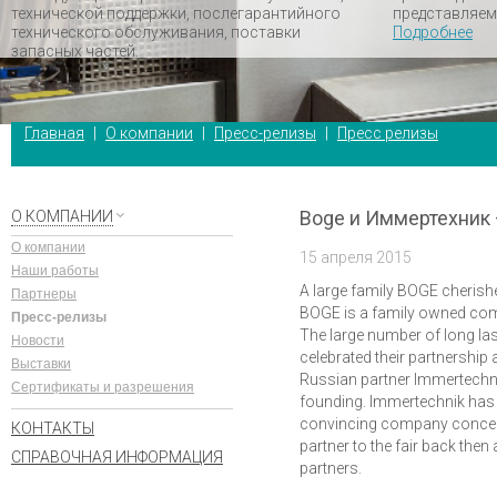
технической поддержки, послегарантийного
представляем
технического обслуживания, поставки
Подробнее
запасных частей.
Главная
|
О компании
|
Пресс-релизы
|
Пресс релизы
Boge и Иммертехник 
О КОМПАНИИ
О компании
15 апреля 2015
Наши работы
A large family BOGE cherish
Партнеры
BOGE is a family owned comp
Пресс-релизы
The large number of long las
Новости
celebrated their partnershi
Выставки
Russian partner Immertechn
Сертификаты и разрешения
founding. Immertechnik has 
convincing company concept 
КОНТАКТЫ
partner to the fair back the
СПРАВОЧНАЯ ИНФОРМАЦИЯ
partners.